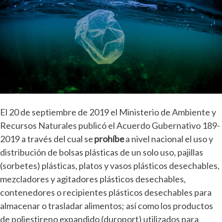
de
los
resi
y
des
sóli
com
en 
El 20 de septiembre de 2019 el Ministerio de Ambiente y
Recursos Naturales publicó el Acuerdo Gubernativo 189-
2019 a través del cual se
prohíbe
a nivel nacional el uso y
distribución de bolsas plásticas de un solo uso, pajillas
(sorbetes) plásticas, platos y vasos plásticos desechables,
mezcladores y agitadores plásticos desechables,
contenedores o recipientes plásticos desechables para
almacenar o trasladar alimentos; así como los productos
de poliestireno expandido (duroport) utilizados para