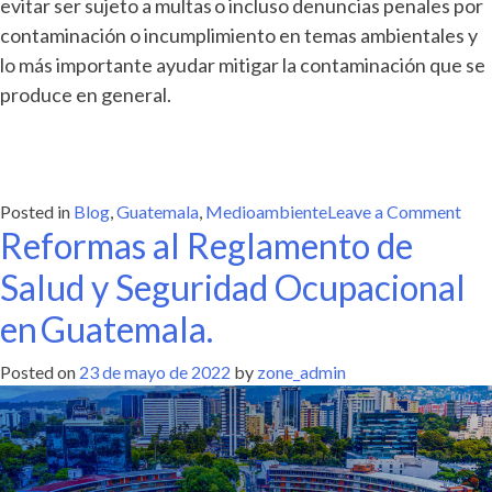
evitar ser sujeto a multas o incluso denuncias penales por
contaminación o incumplimiento en temas ambientales y
lo más importante ayudar mitigar la contaminación que se
produce en general.
on
Posted in
Blog
,
Guatemala
,
Medioambiente
Leave a Comment
Reformas al Reglamento de
Regu
su
Salud y Seguridad Ocupacional
emp
con
en Guatemala.
ins
amb
Posted on
23 de mayo de 2022
by
zone_admin
(pla
de
8 m