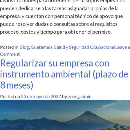
las instituciones para obtener el permiso, los empleados
pueden dedicarse a las tareas asignadas propias de la
empresa, y cuentan con personal técnico de apoyo que
puede resolver dudas o consultas sobre el requisitos,
proceso, costos y tiempo para obtener el permiso.
Posted in
Blog
,
Guatemala
,
Salud y Seguridad Ocupacional
Leave a
on
Comment
Regularizar su empresa con
Situación
actual
instrumento ambiental (plazo de
de
trámites
8 meses)
en
la
Posted on
23 de mayo de 2022
by
zone_admin
obtención
de
permisos
para