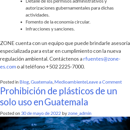
Detalle de los permisos administrativos y
autorizaciones gubernamentales para dichas
actividades.
Fomento de la economía circular.
Infracciones y sanciones.
ZONE cuenta con un equipo que puede brindarle asesoría
especializada para estar en cumplimiento con la nueva
regulación ambiental. Contáctenos a
rfuentes@zone-
es.com
o al teléfono +502 2225-7000.
on
Posted in
Blog
,
Guatemala
,
Medioambiente
Leave a Comment
Prohibición de plásticos de un
Nue
Reg
solo uso en Guatemala
par
la
Posted on
30 de mayo de 2022
by
zone_admin
ges
inte