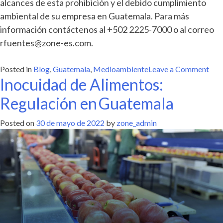
alcances de esta prohibición y el debido cumplimiento
ambiental de su empresa en Guatemala. Para más
información contáctenos al +502 2225-7000 o al correo
rfuentes@zone-es.com
.
on
Posted in
Blog
,
Guatemala
,
Medioambiente
Leave a Comment
Inocuidad de Alimentos:
Pro
de
Regulación en Guatemala
plás
de
Posted on
30 de mayo de 2022
by
zone_admin
un
solo
uso
en 