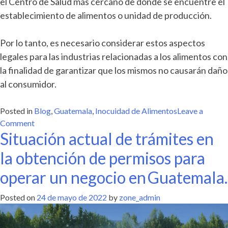
el Centro de Salud más cercano de donde se encuentre el
establecimiento de alimentos o unidad de producción.
Por lo tanto, es necesario considerar estos aspectos
legales para las industrias relacionadas a los alimentos con
la finalidad de garantizar que los mismos no causarán daño
al consumidor.
Posted in
Blog
,
Guatemala
,
Inocuidad de Alimentos
Leave a
on
Comment
Situación actual de trámites en
Inocuidad
de
la obtención de permisos para
Alimentos:
Regulación
operar un negocio en Guatemala.
en Guatemala
Posted on
24 de mayo de 2022
by
zone_admin