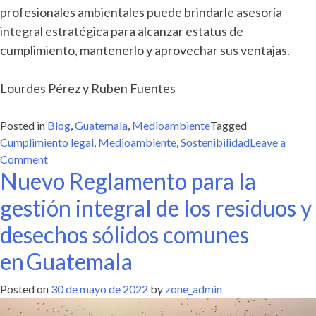
profesionales ambientales puede brindarle asesoría
integral estratégica para alcanzar estatus de
cumplimiento, mantenerlo y aprovechar sus ventajas.
Lourdes Pérez y Ruben Fuentes
Posted in
Blog
,
Guatemala
,
Medioambiente
Tagged
Cumplimiento legal
,
Medioambiente
,
Sostenibilidad
Leave a
on
Comment
Nuevo Reglamento para la
GUATEMALA:
COMPLIANCE
gestión integral de los residuos y
AMBIENTAL
EMPRESARIAL
desechos sólidos comunes
en Guatemala
Posted on
30 de mayo de 2022
by
zone_admin