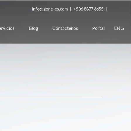
info@zone-es.com
|
+506 8877 6655
|
ervicios
Blog
Contáctenos
Portal
ENG